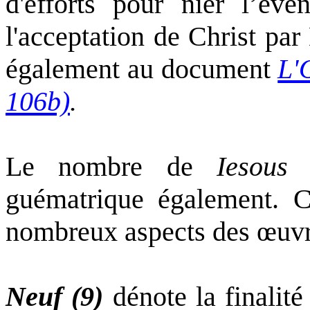
d'efforts pour nier l’év
l'acceptation de Christ pa
également au document
L'
106b)
.
Le nombre de
Iesous
(
guématrique également. 
nombreux aspects des œuvr
Neuf (9)
dénote la finalit