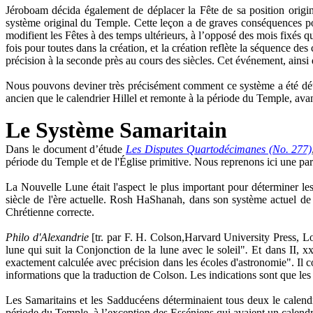
Jéroboam décida également de déplacer la Fête de sa position origin
système original du Temple. Cette leçon a de graves conséquences pour
modifient les Fêtes à des temps ultérieurs, à l’opposé des mois fixés q
fois pour toutes dans la création, et la création reflète la séquence d
précision à la seconde près au cours des siècles. Cet événement, ainsi q
Nous pouvons deviner très précisément comment ce système a été déter
ancien que le calendrier Hillel et remonte à la période du Temple, avan
Le Système Samaritain
Dans le document d’étude
Les Disputes Quartodécimanes (No. 277)
période du Temple et de l'Église primitive. Nous reprenons ici une part
La Nouvelle Lune était l'aspect le plus important pour déterminer les
siècle de l'ère actuelle. Rosh HaShanah, dans son système actuel d
Chrétienne correcte.
Philo d'Alexandrie
[tr. par F. H. Colson,Harvard University Press, 
lune qui suit la Conjonction de la lune avec le soleil"
.
Et dans II, x
exactement calculée avec précision dans les écoles d'astronomie". Il 
informations que la traduction de Colson. Les indications sont que le
Les Samaritains et les Sadducéens déterminaient tous deux le calendr
période du Temple, à l’exception des Esséniens qui avaient un calendr