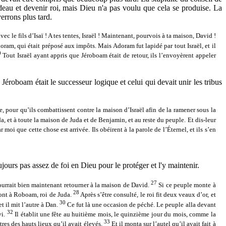
fardeau et devenir roi, mais Dieu n'a pas voulu que cela se produise. La
errons plus tard.
c le fils d’Isaï ! A tes tentes, Israël ! Maintenant, pourvois à ta maison, David !
am, qui était préposé aux impôts. Mais Adoram fut lapidé par tout Israël, et il
0
Tout Israël ayant appris que Jéroboam était de retour, ils l’envoyèrent appeler
roboam était le successeur logique et celui qui devait unir les tribus
, pour qu’ils combattissent contre la maison d’Israël afin de la ramener sous la
, et à toute la maison de Juda et de Benjamin, et au reste du peuple. Et dis-leur
moi que cette chose est arrivée. Ils obéirent à la parole de l’Éternel, et ils s’en
jours pas assez de foi en Dieu pour le protéger et l'y maintenir.
27
urrait bien maintenant retourner à la maison de David.
Si ce peuple monte à
28
eront à Roboam, roi de Juda.
Après s’être consulté, le roi fit deux veaux d’or, et
30
t il mit l’autre à Dan.
Ce fut là une occasion de péché. Le peuple alla devant
32
vi.
Il établit une fête au huitième mois, le quinzième jour du mois, comme la
33
rêtres des hauts lieux qu’il avait élevés.
Et il monta sur l’autel qu’il avait fait à