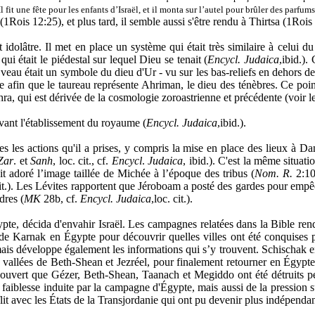
 fit une fête pour les enfants d’Israël, et il monta sur l’autel pour brûler des parfum
 (1Rois 12:25), et plus tard, il semble aussi s'être rendu à Thirtsa (1Rois
t idolâtre. Il met en place un système qui était très similaire à celui 
ui était le piédestal sur lequel Dieu se tenait (
Encycl. Judaica
,ibid.).
veau était un symbole du dieu d'Ur - vu sur les bas-reliefs en dehors d
e afin que le taureau représente Ahriman, le dieu des ténèbres. Ce poi
ra, qui est dérivée de la cosmologie zoroastrienne et précédente (voir
 avant l'établissement du royaume (
Encycl. Judaica
,ibid.).
 les actions qu'il a prises, y compris la mise en place des lieux à Dan 
 Zar
. et
Sanh
, loc. cit., cf.
Encycl
.
Judaica
, ibid.). C'est la même situat
t adoré l’image taillée de Michée à l’époque des tribus (
Nom. R.
2:10)
 cit.). Les Lévites rapportent que Jéroboam a posté des gardes pour emp
dres (
MK
28b, cf.
Encycl. Judaica
,loc. cit.).
te, décida d'envahir Israël. Les campagnes relatées dans la Bible rend
e Karnak en Égypte pour découvrir quelles villes ont été conquises pa
is développe également les informations qui s’y trouvent. Schischak en
s vallées de Beth-Shean et Jezréel, pour finalement retourner en Égypte
écouvert que Gézer, Beth-Shean, Taanach et Megiddo ont été détruits p
la faiblesse induite par la campagne d'Égypte, mais aussi de la pression 
t avec les États de la Transjordanie qui ont pu devenir plus indépendan