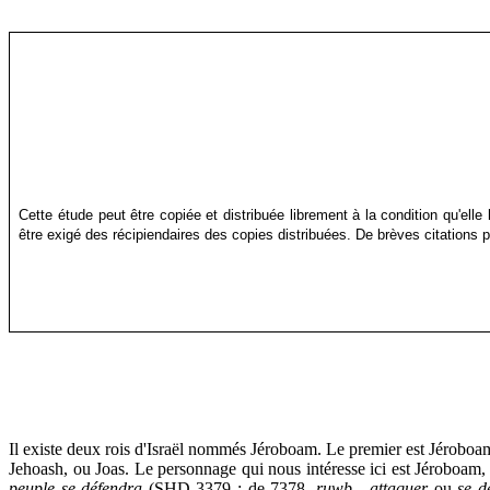
Cette étude peut être copiée et distribuée librement à la condition qu'elle 
être exigé des récipiendaires des copies distribuées. De brèves citations p
Il existe deux rois d'Israël nommés Jéroboam. Le premier est Jéroboam,
Jehoash, ou Joas. Le personnage qui nous intéresse ici est Jéroboam, f
peuple se défendra
(SHD 3379 ; de 7378,
ruwb
-
attaquer
ou
se
d