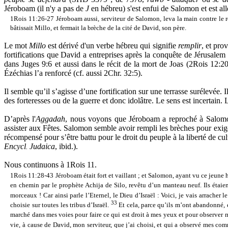
Jéroboam (il n'y a pas de
J
en hébreu) s'est enfui de Salomon et est al
1Rois 11:26-27
Jéroboam aussi, serviteur de Salomon, leva la main contre le r
bâtissait Millo, et fermait la brèche de la cité de David, son père.
Le mot
Millo
est dérivé d'un verbe hébreu qui signifie
remplir
, et pro
fortifications que David a entreprises après la conquête de Jérusalem
dans Juges 9:6 et aussi dans le récit de la mort de Joas (2Rois 12
Ézéchias l’a renforcé (cf. aussi 2Chr. 32:5).
Il semble qu’il s’agisse d’une fortification sur une terrasse surélevée
des forteresses ou de la guerre et donc idolâtre. Le sens est incertain. L
D’après l'
Aggadah
, nous voyons que Jéroboam a reproché à Salomon 
assister aux Fêtes. Salomon semble avoir rempli les brèches pour exiger
récompensé pour s’être battu pour le droit du peuple à la liberté de cult
Encycl
Judaica
, ibid.).
.
Nous continuons à 1Rois 11.
1Rois 11:28-43
Jéroboam était fort et vaillant ; et Salomon, ayant vu ce jeune
en chemin par le prophète Achija de Silo, revêtu d’un manteau neuf. Ils étai
morceaux ! Car ainsi parle l’Eternel, le Dieu d’Israël : Voici, je vais arracher
33
choisie sur toutes les tribus d’Israël.
Et cela, parce qu’ils m’ont abandonné, 
marché dans mes voies pour faire ce qui est droit à mes yeux et pour observer
vie, à cause de David, mon serviteur, que j’ai choisi, et qui a observé mes c