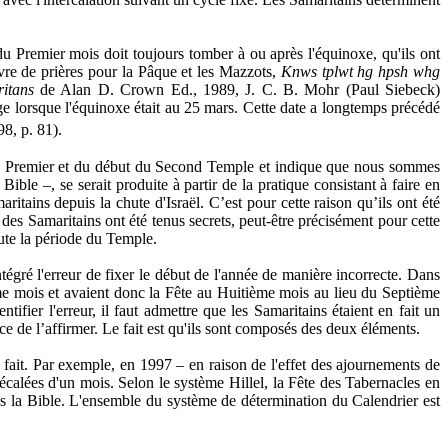
u Premier mois doit toujours tomber à ou après l'équinoxe, qu'ils ont
vre de prières pour la Pâque et les Mazzots,
Knws tplwt hg hpsh whg
itans
de Alan D. Crown Ed., 1989, J. C. B. Mohr (Paul Siebeck)
 lorsque l'équinoxe était au 25 mars. Cette date a longtemps précédé
8, p. 81).
 du Premier et du début du Second Temple et indique que nous sommes
le –, se serait produite à partir de la pratique consistant à faire en
tains depuis la chute d'Israël. C’est pour cette raison qu’ils ont été
 des Samaritains ont été tenus secrets, peut-être précisément pour cette
oute la période du Temple.
égré l'erreur de fixer le début de l'année de manière incorrecte. Dans
me mois et avaient donc la Fête au Huitième mois au lieu du Septième
fier l'erreur, il faut admettre que les Samaritains étaient en fait un
e de l’affirmer. Le fait est qu'ils sont composés des deux éléments.
a fait. Par exemple, en 1997 – en raison de l'effet des ajournements de
calées d'un mois. Selon le système Hillel, la Fête des Tabernacles en
ns la Bible. L'ensemble du système de détermination du Calendrier est