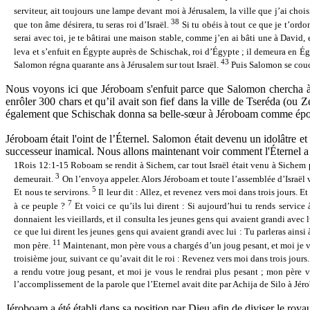
serviteur, ait toujours une lampe devant moi à Jérusalem, la ville que j’ai ch
38
que ton âme désirera, tu seras roi d’Israël.
Si tu obéis à tout ce que je t’ordo
serai avec toi, je te bâtirai une maison stable, comme j’en ai bâti une à David, e
leva et s’enfuit en Égypte auprès de Schischak, roi d’Égypte ; il demeura en 
43
Salomon régna quarante ans à Jérusalem sur tout Israël.
Puis Salomon se coucha
Nous voyons ici que Jéroboam s'enfuit parce que Salomon chercha à le
enrôler 300 chars et qu’il avait son fief dans la ville de Tseréda (ou
également que Schischak donna sa belle-sœur à Jéroboam comme épouse
Jéroboam était l'oint de l’Éternel. Salomon était devenu un idolâtre et
successeur inamical. Nous allons maintenant voir comment l'Éternel 
1Rois 12:1-15
Roboam se rendit à Sichem, car tout Israël était venu à Sichem p
3
demeurait.
On l’envoya appeler. Alors Jéroboam et toute l’assemblée d’Israël v
5
Et nous te servirons.
Il leur dit : Allez, et revenez vers moi dans trois jours. Et
7
à ce peuple ?
Et voici ce qu’ils lui dirent : Si aujourd’hui tu rends service à
donnaient les vieillards, et il consulta les jeunes gens qui avaient grandi avec l
ce que lui dirent les jeunes gens qui avaient grandi avec lui : Tu parleras ainsi 
11
mon père.
Maintenant, mon père vous a chargés d’un joug pesant, et moi je vo
troisième jour, suivant ce qu’avait dit le roi : Revenez vers moi dans trois jours
a rendu votre joug pesant, et moi je vous le rendrai plus pesant ; mon père v
l’accomplissement de la parole que l’Eternel avait dite par Achija de Silo à Jér
Jéroboam a été établi dans sa position par Dieu afin de diviser le roya