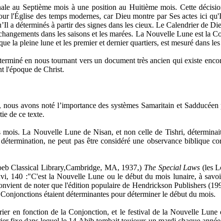
ale au Septième mois à une position au Huitième mois. Cette décision
 l'Église des temps modernes, car Dieu montre par Ses actes ici qu'Il 
u’Il a déterminés à partir des signes dans les cieux. Le Calendrier de D
es changements dans les saisons et les marées. La Nouvelle Lune est la Con
ue la pleine lune et les premier et dernier quartiers, est mesuré dans le
miné en nous tournant vers un document très ancien qui existe encore, 
t l'époque de Christ.
, nous avons noté l’importance des systèmes Samaritain et Sadducéen 
ie de ce texte.
 mois. La Nouvelle Lune de Nisan, et non celle de Tishri, déterminait 
e détermination, ne peut pas être considéré une observance biblique 
Loeb Classical Library,Cambridge, MA, 1937,)
The Special Laws
(les L
xvi, 140 :"C'est la Nouvelle Lune ou le début du mois lunaire, à savoi
convient de noter que l'édition populaire de Hendrickson Publishers (1
s Conjonctions étaient déterminantes pour déterminer le début du mois.
ier en fonction de la Conjonction, et le festival de la Nouvelle Lune 
ier fixe dans lequel le 14 Abib tombait toujours un mardi chaque année a