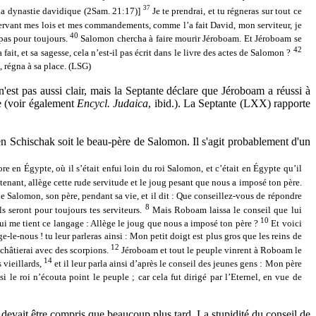
37
la dynastie davidique (2Sam. 21:17)]
Je te prendrai, et tu régneras sur tout ce
observant mes lois et mes commandements, comme l’a fait David, mon serviteur, je
40
 pas pour toujours.
Salomon chercha à faire mourir Jéroboam. Et Jéroboam se
42
fait, et sa sagesse, cela n’est-il pas écrit dans le livre des actes de Salomon ?
, régna à sa place.
(LSG)
est pas aussi clair, mais la Septante déclare que Jéroboam a réussi à
te (voir également
Encycl. Judaica
, ibid.). La Septante (LXX) rapporte
tien Schischak soit le beau-père de Salomon. Il s'agit probablement d'un
re en Égypte, où il s’était enfui loin du roi Salomon, et c’était en Égypte qu’il
tenant, allège cette rude servitude et le joug pesant que nous a imposé ton père.
e Salomon, son père, pendant sa vie, et il dit : Que conseillez-vous de répondre
8
ls seront pour toujours tes serviteurs.
Mais Roboam laissa le conseil que lui
10
qui me tient ce langage : Allège le joug que nous a imposé ton père ?
Et voici
e-le-nous ! tu leur parleras ainsi : Mon petit doigt est plus gros que les reins de
12
 châtierai avec des scorpions.
Jéroboam et tout le peuple vinrent à Roboam le
14
 vieillards,
et il leur parla ainsi d’après le conseil des jeunes gens : Mon père
i le roi n’écouta point le peuple ; car cela fut dirigé par l’Eternel, en vue de
e devait être compris que beaucoup plus tard. La stupidité du conseil de