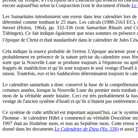
encore aujourd'hui selon la Conjonction (voir le document d'étude
Le 
Les Samaritains introduisirent une erreur dans leur calendrier lors 
déterminé comme tombant le 25 mars. Les calculs (1988-2163 EC), tel
hmswt
(Holon, 1964), pp. 332-336 (voir
Samaritan Rituals and C
Tübingen). Ce fait indique également que nous sommes en présence d'
l’époque de Christ et était standardisée dans le calendrier de Jules Cés
Cela indique la source probable de l'erreur. L'époque ancienne pou
probablement en présence de la nature précise du calendrier sous Jéro
sorte que la Nouvelle Lune se produise toujours à l'équinoxe ou après
frappés de malédiction et qu’ils sont toujours le seul vestige d'Israël
raison. Toutefois, eux et les Sadducéens déterminaient toujours le cale
Le calendrier samaritain a donc conservé la base de la compréhension 
certaines années, lorsque la Nouvelle Lune du premier mois tombait 
mois de la véritable année lunaire. Ceci est très probablement la bas
vestige de l'ancien système d'Israël et qu’ils n’étaient pas entièreme
Ce système de culte artificiel est important aujourd’hui, car le systè
l'homme - le calendrier Hillel a commencé au véritable Deuxième mois
1997 était au Huitième mois, et non au Septième mois. Cette erreur e
donné dans les documents
Le Calendrier de Dieu (No. 156)
et aussi
T