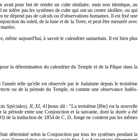
 avait pour but de rendre un culte similaire, mais non identique, au
ne tolère pas les systèmes de culte qui ont un centre idolâtre, ou qui
ieu ne dépend pas de calculs ou d'observations humaines. Il est fixé une
jonction du soleil, de la lune et de la Terre, et peut être mesurée avec
s marées.
même aujourd'hui, à savoir le calendrier samaritain. Il est bien plus
pour la détermination du calendrier du Temple et de la Pâque dans la
l'année telle qu'elle est observée par le Judaïsme depuis le troisième
correcte ou de la période du Temple, ni comme une observance Judéo-
ois Spéciales)
, II, XI, 41
]nous dit : "La troisième [fête] est la nouvelle
r la période entre une Conjonction et la suivante, dont la durée a été
993) de la traduction de 1854 de C. D. Jonge ne contient pas les mêmes
était déterminé selon la Conjonction par tous les systèmes pendant la
vec l'intercalation suivant un cycle fixe. Les Samaritains déterminent