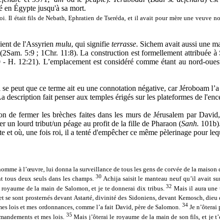
lé en Égypte jusqu'à sa mort.
oi. Il était fils de Nebath, Ephratien de Tseréda, et il avait pour mère une veuve
vient de l'Assyrien
mulu
, qui signifie
terrasse
. Sichem avait aussi une ma
 (2Sam. 5:9 ; 1Chr. 11:8). La construction est formellement attribuée à
:20 - H. 12:21). L’emplacement est considéré comme étant au nord-oues
. Il se peut que ce terme ait eu une connotation négative, car Jéroboam l
a description fait penser aux temples érigés sur les plateformes de l'encei
de fermer les brèches faites dans les murs de Jérusalem par David, a
 un lourd tribut/un péage au profit de la fille de Pharaon (
Sanh.
101b).
e et où, une fois roi, il a tenté d'empêcher ce même pèlerinage pour lequel
 homme à l’œuvre, lui donna la surveillance de tous les gens de corvée de la maison
30
ent tous deux seuls dans les champs.
Achija saisit le manteau neuf qu’il avait s
32
 le royaume de la main de Salomon, et je te donnerai dix tribus.
Mais il aura une t
et se sont prosternés devant Astarté, divinité des Sidoniens, devant Kemosch, dieu
34
 mes lois et mes ordonnances, comme l’a fait David, père de Salomon.
Je n’ôterai 
35
ommandements et mes lois.
Mais j’ôterai le royaume de la main de son fils, et je t