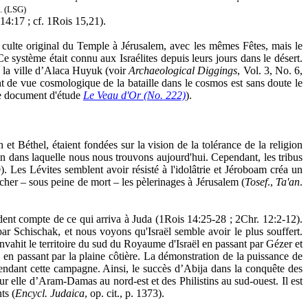
s.
(LSG)
 14:17 ; cf. 1Rois 15,21).
du culte original du Temple à Jérusalem, avec les mêmes Fêtes, mais le
 Ce système était connu aux Israélites depuis leurs jours dans le désert.
e la ville d’Alaca Huyuk (voir
Archaeological Diggings
, Vol. 3, No. 6,
nt de vue cosmologique de la bataille dans le cosmos est sans doute le
 le document d'étude
Le Veau d'Or (No. 222)
).
et Béthel, étaient fondées sur la vision de la tolérance de la religion
ion dans laquelle nous nous trouvons aujourd'hui. Cependant, les tribus
. Les Lévites semblent avoir résisté à l'idolâtrie et Jéroboam créa un
êcher
–
sous peine de mort
–
les pèlerinages à Jérusalem (
Tosef
.,
Ta'an
.
ent compte de ce qui arriva à Juda (1Rois 14:25-28 ; 2Chr. 12:2-12).
r Schischak, et nous voyons qu'Israël semble avoir le plus souffert.
vahit le territoire du sud du Royaume d'Israël en passant par Gézer et
 en passant par la plaine côtière. La démonstration de la puissance de
endant cette campagne. Ainsi, le succès d’Abija dans la conquête des
sur elle d’Aram-Damas au nord-est et des Philistins au sud-ouest. Il est
ts (
Encycl. Judaica
, op. cit., p. 1373).