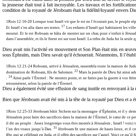
la jeunesse était tout à fait incroyable. Les travaux et les fortificat
condition de la royauté de Jéroboam était la fidélité/loyauté envers D
1Rois 12:16-20
Lorsque tout Israël vit que le roi ne l’écoutait pas, le peuple r
17
Et Israël s’en alla dans ses tentes.
Les enfants d’Israël qui habitaient les vil
mourut. Et le roi Roboam se hâta de monter sur un char, pour s’enfuir à Jérus
dans l’assemblée, et ils le firent roi sur tout Israël. La tribu de Juda fut la seule
Dieu avait mis l'activité en mouvement et Son Plan était mis en œuvre
sous Éphraïm, mais Dieu savait qu'il échouerait. Néanmoins, Il l’établ
1Rois 12:21-24
Roboam, arrivé à Jérusalem, rassembla toute la maison de Juda 
22
domination de Roboam, fils de Salomon.
Mais la parole de Dieu fut ainsi a
24
:
Ainsi parle l’Éternel : Ne montez point, et ne faites pas la guerre à vos frère
retournèrent, selon la parole de l’Éternel.
Dieu a également évité une effusion de sang inutile en renvoyant à la m
Bien que Jéroboam avait été mis à la tête de la royauté par Dieu et a ét
1Rois 12:25-33
Jéroboam bâtit Sichem sur la montagne d’Éphraïm, et il y demeur
Jérusalem pour faire des sacrifices dans la maison de l’Éternel, le cœur de ce p
il dit au peuple : Assez longtemps vous êtes montés à Jérusalem ; Israël ! voici t
31
l’un des veaux jusqu’à Dan.
Jéroboam fit une maison de hauts lieux, et il cré
fête qui se célébrait en Juda, et il offrit des sacrifices sur l’autel. Voici ce qu’il