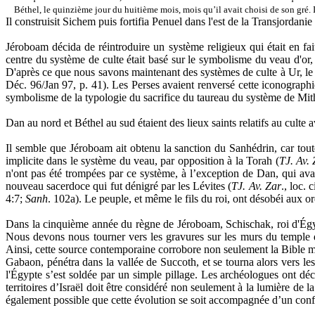
Béthel, le quinzième jour du huitième mois, mois qu’il avait choisi de son gré. Il
Il construisit Sichem puis fortifia Penuel dans l'est de la Transjordanie
Jéroboam décida de réintroduire un système religieux qui était en fai
centre du système de culte était basé sur le symbolisme du veau d'or, q
D'après ce que nous savons maintenant des systèmes de culte à Ur, le 
Déc. 96/Jan 97, p. 41). Les Perses avaient renversé cette iconographi
symbolisme de la typologie du sacrifice du taureau du système de Mith
Dan au nord et Béthel au sud étaient des lieux saints relatifs au culte
Il semble que Jéroboam ait obtenu la sanction du Sanhédrin, car toutes
implicite dans le système du veau, par opposition à la Torah (
TJ. Av.
n'ont pas été trompées par ce système, à l’exception de Dan, qui avai
nouveau sacerdoce qui fut dénigré par les Lévites (
TJ. Av. Zar
., loc.
4:7;
Sanh
. 102a). Le peuple, et même le fils du roi, ont désobéi aux or
Dans la cinquième année du règne de Jéroboam, Schischak, roi d'Égyp
Nous devons nous tourner vers les gravures sur les murs du temple d
Ainsi, cette source contemporaine corrobore non seulement la Bible ma
Gabaon, pénétra dans la vallée de Succoth, et se tourna alors vers le
l'Égypte s’est soldée par un simple pillage. Les archéologues ont d
territoires d’Israël doit être considéré non seulement à la lumière de 
également possible que cette évolution se soit accompagnée d’un confli