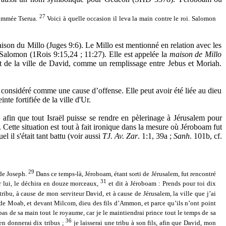
27
 nommée Tserua.
Voici à quelle occasion il leva la main contre le roi. Salomon
ison du Millo (Juges 9:6). Le Millo est mentionné en relation avec les
 Salomon (1Rois 9:15,24 ; 11:27). Elle est appelée la
maison de Millo
t de la ville de David, comme un remplissage entre Jebus et Moriah.
’a considéré comme une cause d’offense. Elle peut avoir été liée au dieu
nte fortifiée de la ville d'Ur.
fin que tout Israël puisse se rendre en pèlerinage à Jérusalem pour
 Cette situation est tout à fait ironique dans la mesure où Jéroboam fut
 il s'était tant battu (voir aussi
TJ. Av. Zar
. 1:1, 39a ;
Sanh
. 101b, cf.
29
 de Joseph.
Dans ce temps-là, Jéroboam, étant sorti de Jérusalem, fut rencontré
31
ur lui, le déchira en douze morceaux,
et dit à Jéroboam : Prends pour toi dix
ribu, à cause de mon serviteur David, et à cause de Jérusalem, la ville que j’ai
 de Moab, et devant Milcom, dieu des fils d’Ammon, et parce qu’ils n’ont point
pas de sa main tout le royaume, car je le maintiendrai prince tout le temps de sa
36
’en donnerai dix tribus ;
je laisserai une tribu à son fils, afin que David, mon