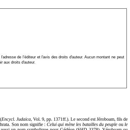
 l'adresse de l’éditeur et l'avis des droits d'auteur. Aucun montant ne peut
r aux droits d'auteur.
(
Encycl. Judaica
, Vol. 9, pp. 1371ff.). Le second est Jéroboam, fils de
phrata. Son nom signifie :
Celui qui mène les batailles du peuple
ou
le
t aussi un nom symbolique pour Gédéon (SHD 3378). Yéroboam ou