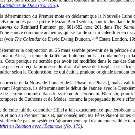
Calendrier de Dieu (No. 156
)
).
de la détermination du Premier mois en déclarant que la Nouvelle Lune d
s que notés par le prêtre Eleazar Ben Tsedeka, sont inclus dans le li
ustoms
de Reinhard Pummer, pp. 681-682 note 201 dans
The Samar
une source commune ancienne, qui se fonde sur un calendrier en usage
th
ar (voir
The Calendar
de David Ewing Duncan, 4
Estate London, 199
r déterminer la conjonction au 25 mars semble provenir de la période
boam. Ainsi, la tenue de la fête au huitième mois – condamnée par la Bib
. Cette pratique ne semble pas avoir été modifiée dans le cas des Samari
 à ne pas avoir reçu la promesse du droit d'aînesse de Joseph. Les calculs
ndrier selon la Conjonction, ce qui était la pratique originale pendant t
correcte de la Nouvelle Lune et de la Phase [ou Phasis], mais avait int
avant l'équinoxe, ils déterminaient le début de l'année avec le Deuxiè
e de l'erreur commise dans le système de Jéroboam. Bien sûr, pour identi
nt composés de Cuthéens et de Mèdes, comme la propagande juive s’efforc
me de culte juif du calendrier Hillel a fait exactement ce que Jéroboam 
 et non au Premier mois et, par conséquent, les Fêtes étaient toutes dé
st effectuée par un système d’ajournements qui n'a aucune validité da
ishri en Relation avec l'Équinoxe (No. 175)
.