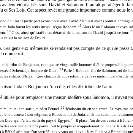
ions avaient été réalisés sous David et Salomon. Il aurait pu alléger le 
ieu et Ses Lois. Cet aspect revêt une grande importance comme nous le v
épondit au roi : Quelle part avons-nous avec David ? Nous n’avons point d’héritage ave
18
les de Juda furent les seuls sur qui régna Roboam.
Alors le roi Roboam envoya Ador
19
2
alem.
C’est ainsi qu’Israël s’est détaché de la maison de David jusqu’à ce jour.
 qui suivit la maison de David.
. Les gens eux-mêmes ne se rendaient pas compte de ce qui se passait. Jé
it comme roi.
et la tribu de Benjamin, cent quatre-vingt mille hommes d’élite propres à la guerre
23
dressée à Schemaeja, homme de Dieu :
Parle à Roboam, fils de Salomon, roi de Juda
s, les enfants d’Israël ! Que chacun de vous retourne dans sa maison, car c’est de par 
aison Juda et Benjamin d’un côté, et les dix tribus de l'autre.
é utilisé pour remplacer une maison idolâtre sous Salomon, il n'avait tou
26
a ; puis il en sortit, et bâtit Penuel.
Jéroboam dit en son cœur : Le royaume po
euple retournera à son seigneur, à Roboam, roi de Juda, et ils me tueront et retourn
29
on Dieu, qui t’a fait sortir du pays d’Égypte.
Il plaça l’un de ces veaux à Béthel, e
a des sacrificateurs pris parmi tout le peuple et n’appartenant point aux fils de Lé
 fit à Béthel afin que l’on sacrifiât aux veaux qu’il avait faits. Il plaça à Béthel les p