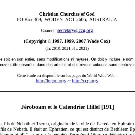
Christian Churches of God
PO Box 369, WODEN ACT 2606, AUSTRALIA
secretary@ccg.org
Courriel :
(Copyright
©
1997, 1999, 2007 Wade Cox)
(Tr. 2010, 2021, rév. 2021)
le soit en son entier, sans modifications ni rayures. On doit y inclure le nom,
euvent être insérées dans des articles et des revues critiques sans contreveni
Cette étude est disponible sur les pages du World Wide Web :
http://logon.org/
http://ccg.org/
et
Jéroboam et le Calendrier Hillel
[191]
 fils de Nebath et Tserua, originaire de la ville de Tseréda en Éphraïm 
ils de Nebath. Il était un Ephratien, ce qui est distinct de Bethléem E
éfendre
et 5971,
'am
ou
le peuple
).
Yerubbaal
(
Baal se défendra
) es