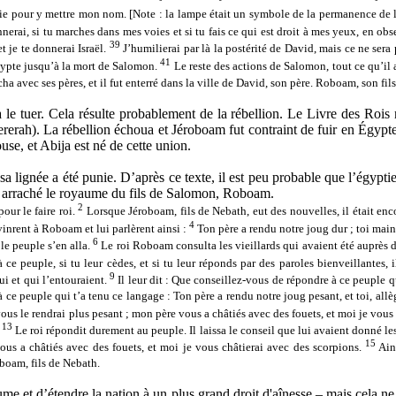
oisie pour y mettre mon nom.
[Note : la lampe était un symbole de la permanence de 
nnerai, si tu marches dans mes voies et si tu fais ce qui est droit à mes yeux, en 
39
t je te donnerai Israël.
J’humilierai par là la postérité de David, mais ce ne sera
41
Égypte jusqu’à la mort de Salomon.
Le reste des actions de Salomon, tout ce qu’il a 
 avec ses pères, et il fut enterré dans la ville de David, son père. Roboam, son fils
 tuer. Cela résulte probablement de la rébellion. Le Livre des Rois n'
 Zererah). La rébellion échoua et Jéroboam fut contraint de fuir en Égyp
, et Abija est né de cette union.
 sa lignée a été punie. D’après ce texte, il est peu probable que l’égyp
a arraché le royaume du fils de Salomon, Roboam.
2
our le faire roi.
Lorsque Jéroboam, fils de Nebath, eut des nouvelles, il était enco
4
inrent à Roboam et lui parlèrent ainsi :
Ton père a rendu notre joug dur ; toi main
6
 le peuple s’en alla.
Le roi Roboam consulta les vieillards qui avaient été auprès d
 ce peuple, si tu leur cèdes, et si tu leur réponds par des paroles bienveillantes, i
9
ui et qui l’entouraient.
Il leur dit : Que conseillez-vous de répondre à ce peuple 
à ce peuple qui t’a tenu ce langage : Ton père a rendu notre joug pesant, et toi, allèg
us le rendrai plus pesant ; mon père vous a châtiés avec des fouets, et moi je vous
13
.
Le roi répondit durement au peuple. Il laissa le conseil que lui avaient donné les
15
ous a châtiés avec des fouets, et moi je vous châtierai avec des scorpions.
Ains
oboam, fils de Nebath.
ume et d’étendre la nation à un plus grand droit d'aînesse – mais cela n