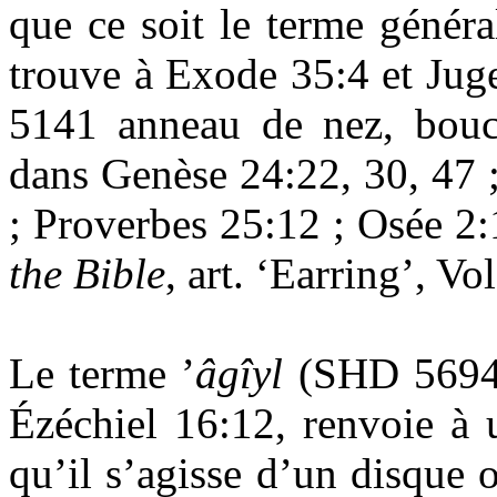
que ce soit le terme génér
trouve à Exode 35:4 et Jug
5141 anneau de nez, boucle
dans Genèse 24:22, 30, 47 
; Proverbes 25:12 ; Osée 2:
the Bible
, art. ‘
Earring’
, Vol
Le terme
’
âgîyl
(SHD 5694),
Ézéchiel 16:12, renvoie à 
qu’il s’agisse d’un disque o