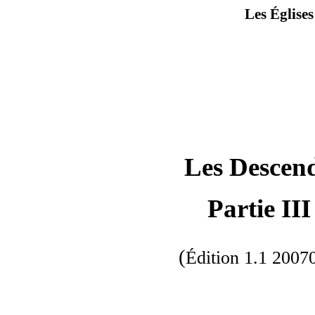
Les Église
Les Descen
Partie II
(
Édition
1.1
2007