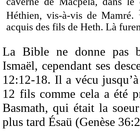
caverne de Macpéla, dans le 
Héthien, vis-à-vis de Mamré.
acquis des fils de Heth. Là fur
La Bible
ne donne pas be
Ismaël, cependant ses desc
12:12-18. Il a vécu jusqu’à
12 fils comme cela a été pr
Basmath, qui était la soeu
plus tard Ésaü (Genèse 36:2