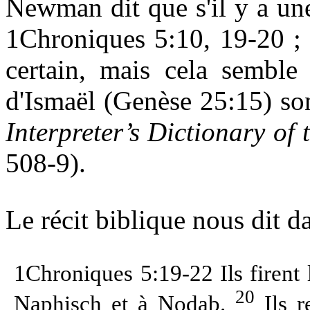
Newman dit que s'il y a un
1Chroniques 5:10, 19-20 ; 
certain, mais cela semble
d'Ismaël (Genèse
25:15) so
Interpreter’s Dictionary of 
508-9).
Le récit biblique nous dit 
1Chroniques 5:19-22 Ils firent 
20
Naphisch et à Nodab.
Ils r