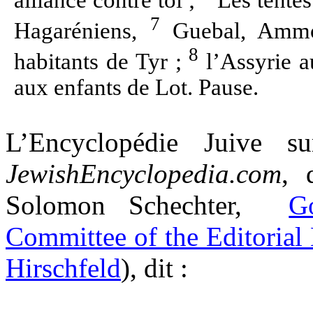
alliance contre toi ;
Les tentes
7
Hagaréniens,
Guebal, Ammon
8
habitants de Tyr ;
l’Assyrie au
aux enfants de Lot. Pause.
L’Encyclopédie Juive su
JewishEncyclopedia.com
,
d
Solomon Schechter,
G
Committee of the Editorial
Hirschfeld
),
dit :