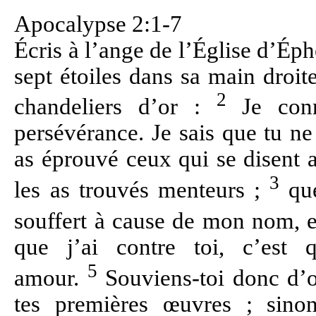
Apocalypse 2:1-7
Écris à l’ange de l’Église d’Éphè
sept étoiles dans sa main droit
2
chandeliers d’or :
Je conna
persévérance. Je sais que tu n
as éprouvé ceux qui se disent a
3
les as trouvés menteurs ;
que
souffert à cause de mon nom, et
que j’ai contre toi, c’est
5
amour.
Souviens-toi donc d’où
tes premières œuvres ; sinon,