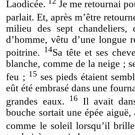
12
Laodicée.
Je me retournai pou
parlait. Et, après m’être retourn
milieu des sept chandeliers, 
d’homme, vêtu d’une longue rob
14
poitrine.
Sa tête et ses chev
blanche, comme de la neige ; 
15
feu ;
ses pieds étaient sembl
eût été embrasé dans une fournai
16
grandes eaux.
Il avait dan
bouche sortait une épée aiguë, 
comme le soleil lorsqu’il brill