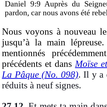
Daniel 9:9 Auprès du Seigneu
pardon, car nous avons été rebel
Nous voyons à nouveau les
jusqu’à la main lépreuse.
mentionnés précédemment
précédents et dans
Moïse et
La Pâque (No. 098)
. Il y a
réduits à neuf signes.
27.12
.
Et mets ta main dans l