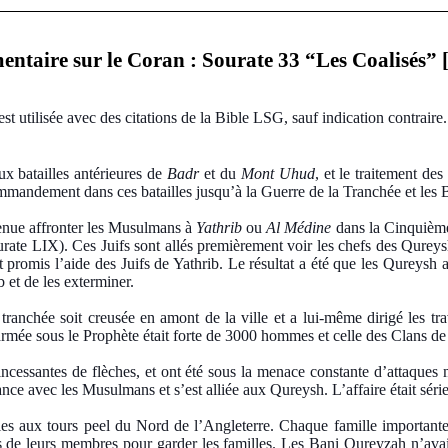
ntaire sur le Coran : Sourate 33 “Les Coalisés” 
st utilisée avec des citations de la Bible LSG, sauf indication contraire.
ux batailles antérieures de
Badr
et du
Mont Uhud
, et le traitement d
mandement dans ces batailles jusqu’à la Guerre de la Tranchée et les Ba
venue affronter les Musulmans à
Yathrib
ou
Al Médine
dans la Cinquième 
urate LIX). Ces Juifs sont allés premièrement voir les chefs des Qureys
nt promis l’aide des Juifs de Yathrib. Le résultat a été que les Qureysh 
 et de les exterminer.
tranchée soit creusée en amont de la ville et a lui-même dirigé les tr
mée sous le Prophète était forte de 3000 hommes et celle des Clans de 1
cessantes de flèches, et ont été sous la menace constante d’attaques ma
nce avec les Musulmans et s’est alliée aux Qureysh. L’affaire était séri
es aux tours peel du Nord de l’Angleterre. Chaque famille importante e
e leurs membres pour garder les familles. Les Bani Qureyzah n’avaient