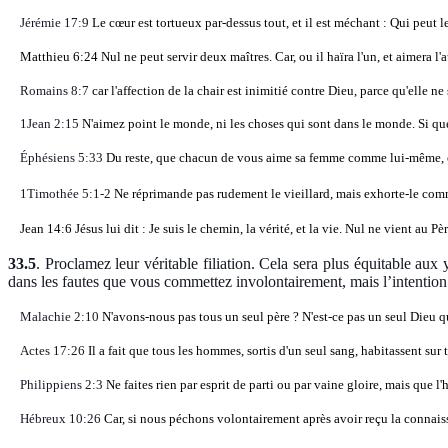
Jérémie 17:9
Le cœur est tortueux par-dessus tout, et il est méchant : Qui peut l
Matthieu 6:24 Nul ne peut servir deux maîtres. Car, ou il haïra l'un, et aimera l'a
Romains 8:7
car l'affection de la chair est inimitié contre Dieu, parce qu'elle n
1Jean 2:15
N'aimez point le monde, ni les choses qui sont dans le monde. Si que
Éphésiens 5:33
Du reste, que chacun de vous aime sa femme comme lui-même, e
1Timothée 5:1-2
Ne réprimande pas rudement le vieillard, mais exhorte-le com
Jean 14:6 Jésus lui dit : Je suis le chemin, la vérité, et la vie. Nul ne vient au P
33.5
.
Proclamez leur véritable filiation. Cela sera plus équitable aux y
dans les fautes que vous commettez involontairement, mais l’intention
Malachie 2:10
N'avons-nous pas tous un seul père ? N'est-ce pas un seul Dieu q
Actes 17:26
Il a fait que tous les hommes, sortis d'un seul sang, habitassent sur
Philippiens 2:3
Ne faites rien par esprit de parti ou par vaine gloire, mais que
Hébreux 10:26
Car, si nous péchons volontairement après avoir reçu la connaissa