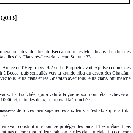
[Q033]
es opérations des idolâtres de Becca contre les Musulmans. Le chef des
tailles des Clans révélées dans cette Sourate 33.
Année de l’Hégire (vv. 9-25). Le Prophète avait expulsé certains des
h à Becca, puis sont allés vers la grande tribu du désert des Ghatafan,
avec tous leurs clans et les Ghatafan avec tous leurs clans, ont marché
avaux. La Tranchée, qui a valu à la guerre son nom, était achevée au
0000 et, entre les deux, se trouvait la Tranchée.
ssives de forces bien supérieures aux leurs. C’est alors que la tribu
euse.
n avait construit une pour se protéger des raids. Elles n’étaient pas
 pas encore montré leur trahison car les clans n’étaient pas encore