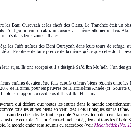
s Bani Qureyzah et les chefs des Clans. La Tranchée était un obstacle
et ils n’ont pu ni tenir un abri, ni cuisiner, ni même allumer un feu. Ab
 retirés dans leurs zones tribales.
égé les Juifs traîtres des Bani Qureyzah dans leurs tours de refuge, au
andé au Prophète de faire preuve de la même grâce que celle dont il ava
leur sujet. Ils ont accepté et il a désigné Sa’d Ibn Mu’adh, l’un des gra
rs enfants devaient être faits captifs et leurs biens répartis entre le
s 20% de la dîme, pour les pauvres de la Troisième Année (cf. Sourate 8
 fiable par rapport au récit plus diffus d’Ibn Hisham.
ture qui déclare que toutes les entités dans le monde appartiennent à 
 comme tous les autres biens en vertu des Lois Bibliques sur la Dîme
n raison de cette activité, tout le peuple Arabe est tenu de payer la dîm
 ainsi que ceux de l’Islam. Ceux-ci incluent également tous les fils de 
sie, le monde entier sera soumis au sacerdoce (voir
Melchisédek (No. 1