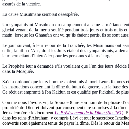
assurés de la victoire.
La cause Musulmane semblait désespérée.
Un sympathisant Musulman du camp ennemi a semé la méfiance entre le
glacial venant de la mer a soufflé pendant trois jours et trois nuits 
matin, lorsque les Ghatafan ont vu qu’ils étaient partis, ils se sont aussi
Le jour suivant, à leur retour de la Tranchée, les Musulmans ont assi
enfin, la tribu d’Aus, dont les Juifs étaient des sympathisants, a dem
leur permettant d’intercéder pour les personnes à leur charge.
Le Prophète leur a demandé s’ils voulaient que l’un des leurs décide à 
dans la Mosquée.
Sa’d a ordonné que leurs hommes soient mis à mort. Leurs femmes et leu
les instructions concernant la dîme du butin de guerre, sur la base de
Ce récit est emprunté à Ibn Kaldun et est qualifié par Pickthall de plus
Comme nous l’avons vu, la Sourate 8 tire son nom de la phrase d’ouver
propriété de Dieu et doivent par conséquent être soumises à la dîme
Jérusalem (voir le document
Le Prélèvement de la Dîme (No. 161)
. E
dans les reins d’Abraham, y compris Lévi et tout le sacerdoce Israélite
convertis sont également tenus de payer la dîme. Dès le retour du Mes