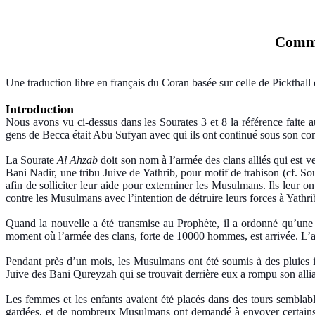
Comme
Une traduction libre en français du Coran basée sur celle de Pickthall e
Introduction
Nous avons vu ci-dessus dans les Sourates 3 et 8 la référence faite a
gens de Becca était Abu Sufyan avec qui ils ont continué sous son com
La Sourate
Al Ahzab
doit son nom à l’armée des clans alliés qui est 
Bani Nadir, une tribu Juive de Yathrib, pour motif de trahison (cf. So
afin de solliciter leur aide pour exterminer les Musulmans. Ils leur o
contre les Musulmans avec l’intention de détruire leurs forces à Yathrib
Quand la nouvelle a été transmise au Prophète, il a ordonné qu’une 
moment où l’armée des clans, forte de 10000 hommes, est arrivée. L’ar
Pendant près d’un mois, les Musulmans ont été soumis à des pluies in
Juive des Bani Qureyzah qui se trouvait derrière eux a rompu son allia
Les femmes et les enfants avaient été placés dans des tours semblabl
gardées, et de nombreux Musulmans ont demandé à envoyer certains d