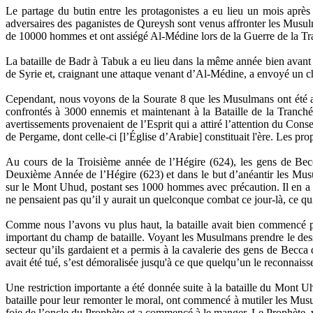
Le partage du butin entre les protagonistes a eu lieu un mois aprè
adversaires des paganistes de Qureysh sont venus affronter les Musul
de 10000 hommes et ont assiégé Al-Médine lors de la Guerre de la Tr
La bataille de Badr à Tabuk a eu lieu dans la même année bien avan
de Syrie et, craignant une attaque venant d’Al-Médine, a envoyé un cha
Cependant, nous voyons de la Sourate 8 que les Musulmans ont été av
confrontés à 3000 ennemis et maintenant à la Bataille de la Tranch
avertissements provenaient de l’Esprit qui a attiré l’attention du Con
de Pergame, dont celle-ci [l’Église d’Arabie] constituait l'ère. Les p
Au cours de la Troisième année de l’Hégire (624), les gens de Bec
Deuxième Année de l’Hégire (623) et dans le but d’anéantir les Musu
sur le Mont Uhud, postant ses 1000 hommes avec précaution. Il en a post
ne pensaient pas qu’il y aurait un quelconque combat ce jour-là, ce qu
Comme nous l’avons vu plus haut, la bataille avait bien commencé po
important du champ de bataille. Voyant les Musulmans prendre le dessus
secteur qu’ils gardaient et a permis à la cavalerie des gens de Becca 
avait été tué, s’est démoralisée jusqu'à ce que quelqu’un le reconnaisse 
Une restriction importante a été donnée suite à la bataille du Mont Uh
bataille pour leur remonter le moral, ont commencé à mutiler les Musul
foie de l’oncle du Prophète et a commencé à le manger. Le Prophète, voy