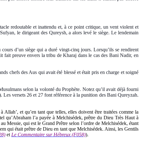
 redoutable et inattendu et, à ce point critique, un vent violent et
u Sufyan, le dirigeant des Qureysh, a alors levé le siège. Le lendemain
 cours d’un siège qui a duré vingt-cinq jours. Lorsqu’ils se rendirent
it fait preuve envers la tribu de Kharaj dans le cas des Bani Nadir, en
nds chefs des Aus qui avait été blessé et était pris en charge et soigné
s Musulmans selon la volonté du Prophète. Notez qu’il avait déjà fourni
). Les versets 26 et 27 font référence à la punition des Bani Qureyzah.
Allah’, et qu’en tant que telles, elles doivent être traitées comme la
, tel qu’Abraham l’a payée à Melchisédek, prêtre du Dieu Très Haut à
e au Messie, qui est le Grand Prêtre selon l’ordre de Melchisédek, étant
Sem qui était prêtre de Dieu en tant que Melchisédek. Ainsi, les Gentils
28)
et
Le Commentaire sur Hébreux (F058)
).