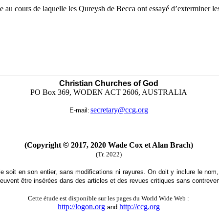
ée au cours de laquelle les Qureysh de Becca ont essayé d’exterminer le
Christian Churches of God
PO Box 369, WODEN ACT 2606, AUSTRALIA
secretary@ccg.org
E-mail:
(Copyright
©
2017, 2020 Wade Cox et Alan Brach)
(Tr. 2022)
le soit en son entier, sans modifications ni rayures. On doit y inclure le nom,
euvent être insérées dans des articles et des revues critiques sans contreveni
Cette étude est disponible sur les pages du World Wide Web :
http://logon.org
http://ccg.org
and