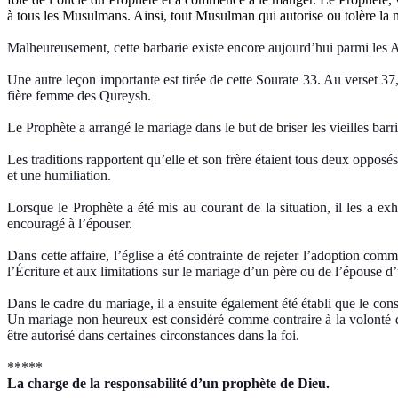
à tous les Musulmans. Ainsi, tout Musulman qui autorise ou tolère la mu
Malheureusement, cette barbarie existe encore aujourd’hui parmi les 
Une autre leçon importante est tirée de cette Sourate 33. Au verset 3
fière femme des Qureysh.
Le Prophète a arrangé le mariage dans le but de briser les vieilles bar
Les traditions rapportent qu’elle et son frère étaient tous deux oppos
et une humiliation.
Lorsque le Prophète a été mis au courant de la situation, il les a ex
encouragé à l’épouser.
Dans cette affaire, l’église a été contrainte de rejeter l’adoption com
l’Écriture et aux limitations sur le mariage d’un père ou de l’épouse d’u
Dans le cadre du mariage, il a ensuite également été établi que le co
Un mariage non heureux est considéré comme contraire à la volonté de Di
être autorisé dans certaines circonstances dans la foi.
*****
La charge de la responsabilité d’un prophète de Dieu.