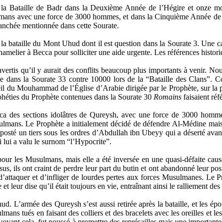
s la Bataille de Badr dans la Deuxième Année de l’Hégire et onze mo
mans avec une force de 3000 hommes, et dans la Cinquième Année de l’H
anchée mentionnée dans cette Sourate.
t la bataille du Mont Uhud dont il est question dans la Sourate 3. Un
melier à Becca pour solliciter une aide urgente. Les références histori
ertis qu’il y aurait des conflits beaucoup plus importants à venir. N
ée dans la Sourate 33 contre 10000 lors de la “Bataille des Clans”.
seil du Mouhammad de l’Église d’Arabie dirigée par le Prophète, sur la p
rophéties du Prophète contenues dans la Sourate 30
Romains
faisaient réf
ca des sections idolâtres de Qureysh, avec une force de 3000 hommes
lmans. Le Prophète a initialement décidé de défendre Al-Médine mais 
é un tiers sous les ordres d’Abdullah ibn Ubeyy qui a déserté avant le d
i lui a valu le surnom
“
l’Hypocrite
”
.
ur les Musulmans, mais elle a été inversée en une quasi-défaite caus
, ils ont craint de perdre leur part du butin et ont abandonné leur pos
d’attaquer et d’infliger de lourdes pertes aux forces Musulmanes. Le Pr
et leur dise qu’il était toujours en vie, entraînant ainsi le ralliement de
ud. L’armée des Qureysh s’est aussi retirée après la bataille, et les é
mans tués en faisant des colliers et des bracelets avec les oreilles et
ant cela, fut poussé à promettre des représailles mais une importante ré