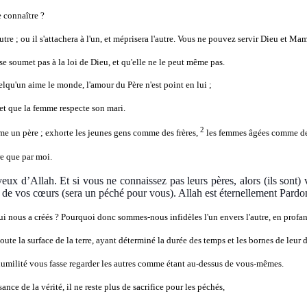
e connaître ?
utre ; ou il s'attachera à l'un, et méprisera l'autre. Vous ne pouvez servir Dieu et Ma
e se soumet pas à la loi de Dieu, et qu'elle ne le peut même pas.
lqu'un aime le monde, l'amour du Père n'est point en lui ;
t que la femme respecte son mari.
2
me un père ; exhorte les jeunes gens comme des frères,
les femmes âgées comme des
ère que par moi.
eux d’Allah. Et si vous ne connaissez pas leurs pères, alors (ils sont) v
 de vos cœurs (sera un péché pour vous). Allah est éternellement Pardo
ui nous a créés ? Pourquoi donc sommes-nous infidèles l'un envers l'autre, en profana
 toute la surface de la terre, ayant déterminé la durée des temps et les bornes de leur
 l'humilité vous fasse regarder les autres comme étant au-dessus de vous-mêmes.
nce de la vérité, il ne reste plus de sacrifice pour les péchés,