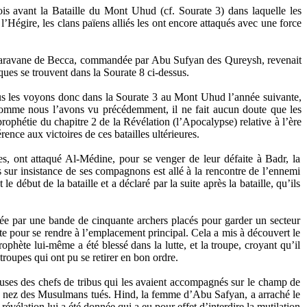
is avant la Bataille du Mont Uhud (cf. Sourate 3) dans laquelle les
égire, les clans païens alliés les ont encore attaqués avec une force
e caravane de Becca, commandée par Abu Sufyan des Qureysh, revenait
ques se trouvent dans la Sourate 8 ci-dessus.
ous les voyons donc dans la Sourate 3 au Mont Uhud l’année suivante,
 Comme nous l’avons vu précédemment, il ne fait aucun doute que les
rophétie du chapitre 2 de la Révélation (l’Apocalypse) relative à l’ère
érence aux victoires de ces batailles ultérieures.
, ont attaqué Al-Médine, pour se venger de leur défaite à Badr, la
sur insistance de ses compagnons est allé à la rencontre de l’ennemi
ébut de la bataille et a déclaré par la suite après la bataille, qu’ils
ée par une bande de cinquante archers placés pour garder un secteur
te pour se rendre à l’emplacement principal. Cela a mis à découvert le
ophète lui-même a été blessé dans la lutte, et la troupe, croyant qu’il
s troupes qui ont pu se retirer en bon ordre.
pouses des chefs de tribus qui les avaient accompagnés sur le champ de
 les nez des Musulmans tués. Hind, la femme d’Abu Safyan, a arraché le
vélation lui a été donnée qui a eu pour effet d’interdire la mutilation