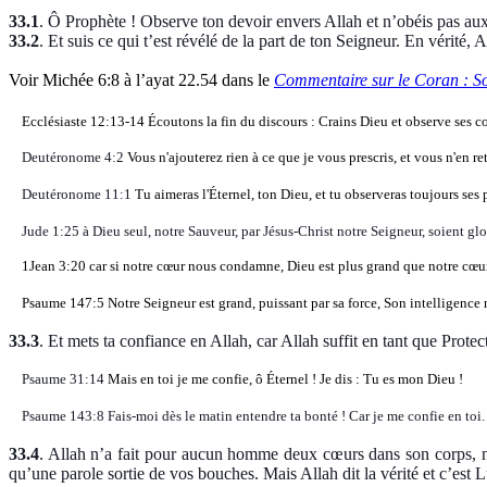
33.1
.
Ô Prophète ! Observe ton devoir envers Allah et n’obéis pas aux 
33.2
.
Et suis ce qui t’est révélé de la part de ton Seigneur. En vérité, 
Voir Michée 6:8 à l’ayat 22.54 dans le
Commentaire sur le Coran : S
Ecclésiaste 12:13-14 Écoutons la fin du discours : Crains Dieu et observe ses 
Deutéronome 4:2
Vous n'ajouterez rien à ce que je vous prescris, et vous n'en r
Deutéronome 11:1
Tu aimeras l'Éternel, ton Dieu, et tu observeras toujours se
Jude 1:25 à Dieu seul, notre Sauveur, par Jésus-Christ notre Seigneur, soient gloi
1Jean 3:20 car si notre cœur nous condamne, Dieu est plus grand que notre cœur,
Psaume 147:5 Notre Seigneur est grand, puissant par sa force, Son intelligence n
33.3
.
Et mets ta confiance en Allah, car Allah suffit en tant que Protec
Psaume 31:14
Mais en toi je me confie, ô Éternel ! Je dis : Tu es mon Dieu !
Psaume 143:8 Fais-moi dès le matin entendre ta bonté ! Car je me confie en toi.
33.4
.
Allah n’a fait pour aucun homme deux cœurs dans son corps, ni n
qu’une parole sortie de vos bouches. Mais Allah dit la vérité et c’est L