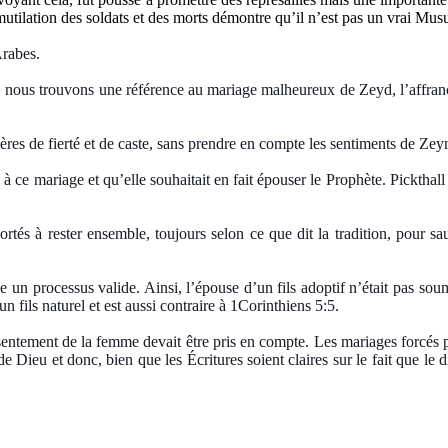
tilation des soldats et des morts démontre qu’il n’est pas un vrai Musul
Arabes.
7, nous trouvons une référence au mariage malheureux de Zeyd, l’affranc
rières de fierté et de caste, sans prendre en compte les sentiments de Zey
és à ce mariage et qu’elle souhaitait en fait épouser le Prophète. Pickth
hortés à rester ensemble, toujours selon ce que dit la tradition, pour s
me un processus valide. Ainsi, l’épouse d’un fils adoptif n’était pas so
n fils naturel et est aussi contraire à 1Corinthiens 5:5.
nsentement de la femme devait être pris en compte. Les mariages forcés p
eu et donc, bien que les Écritures soient claires sur le fait que le divo