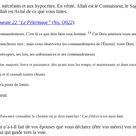
mécréants et aux hypocrites. En vérité, Allah est le Connaisseur, le Sa
Allah est Avisé de ce que vous faites.
ourate 22 “Le Pèlerinage” (No. Q022)
.
14
commandements. C'est là ce que doit faire tout homme.
Car Dieu amènera toute œuvr
etrancherez rien ; mais vous observerez les commandements de l'Éternel, votre Dieu, t
s préceptes, ses lois, ses ordonnances et ses commandements.
re, majesté, force et puissance, dès avant tous les temps, et maintenant, et dans tous
 et il connaît toutes choses.
'a point de limite.
teur.
 Fais-moi connaître le chemin où je dois marcher ! Car j'élève à toi mon âme
.
’a-t-Il fait de vos épouses que vous déclarez (être vos mères) vos mère
ui qui guide vers la voie.