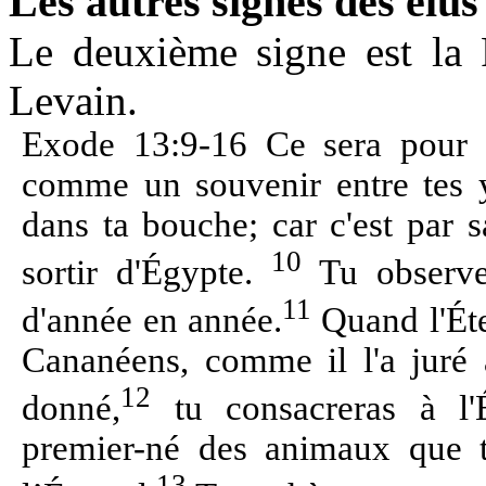
Les autres signes des élus
Le deuxième signe est la 
Levain.
Exode 13:9-16 Ce sera pour 
comme un souvenir entre tes ye
dans ta bouche; car c'est par s
10
sortir d'Égypte.
Tu observe
11
d'année en année.
Quand l'Éter
Cananéens, comme il l'a juré à 
12
donné,
tu consacreras à l'
premier-né des animaux que t
13