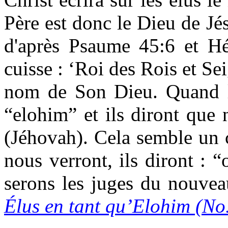
Père est donc le Dieu de J
d
'après
Psaume 45:6 et Héb
cuisse : ‘Roi des Rois et Sei
nom de Son Dieu. Quand le
“
elohim
”
et ils diront que
(Jéhovah). Cela semble un 
nous verront, ils diront :
“
serons les juges du nouve
Élus en tant qu’Elohim (No