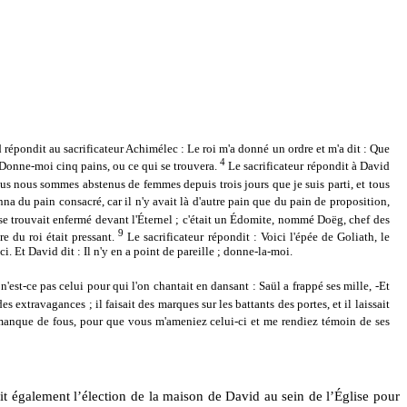
 répondit au sacrificateur Achimélec : Le roi m'a donné un ordre et m'a dit : Que
4
Donne-moi cinq pains, ou ce qui se trouvera.
Le sacrificateur répondit à David
us nous sommes abstenus de femmes depuis trois jours que je suis parti, et tous
onna du pain consacré, car il n'y avait là d'autre pain que du pain de proposition,
se trouvait enfermé devant l'Éternel ; c'était un Édomite, nommé Doëg, chef des
9
e du roi était pressant.
Le sacrificateur répondit : Voici l'épée de Goliath, le
ci. Et David dit : Il n'y en a point de pareille ; donne-la-moi.
 n'est-ce pas celui pour qui l'on chantait en dansant : Saül a frappé ses mille, -Et
s extravagances ; il faisait des marques sur les battants des portes, et il laissait
manque de fous, pour que vous m'ameniez celui-ci et me rendiez témoin de ses
ait également l’élection de la maison de David au sein de l’Église pour