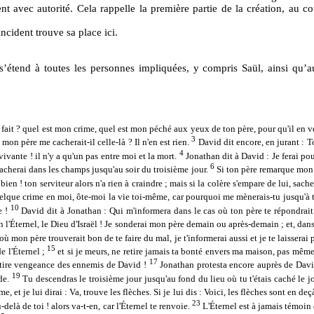
ent avec autorité. Cela rappelle la première partie de la création, au
ident trouve sa place ici.
s’étend à toutes les personnes impliquées, y compris Saül, ainsi qu’a
je fait ? quel est mon crime, quel est mon péché aux yeux de ton père, pour qu'il en 
3
on père me cacherait-il celle-là ? Il n'en est rien.
David dit encore, en jurant : To
4
 vivante ! il n'y a qu'un pas entre moi et la mort.
Jonathan dit à David : Je ferai po
6
 cacherai dans les champs jusqu'au soir du troisième jour.
Si ton père remarque mon a
st bien ! ton serviteur alors n'a rien à craindre ; mais si la colère s'empare de lui, sac
a quelque crime en moi, ôte-moi la vie toi-même, car pourquoi me mènerais-tu jusqu'à
10
e !
David dit à Jonathan : Qui m'informera dans le cas où ton père te répondra
 l'Éternel, le Dieu d'Israël ! Je sonderai mon père demain ou après-demain ; et, dans 
ù mon père trouverait bon de te faire du mal, je t'informerai aussi et je te laisserai pa
15
e l'Éternel ;
et si je meurs, ne retire jamais ta bonté envers ma maison, pas mêm
17
l tire vengeance des ennemis de David !
Jonathan protesta encore auprès de Davi
19
ide.
Tu descendras le troisième jour jusqu'au fond du lieu où tu t'étais caché le jour
 et je lui dirai : Va, trouve les flèches. Si je lui dis : Voici, les flèches sont en deçà 
23
delà de toi ! alors va-t-en, car l'Éternel te renvoie.
L'Éternel est à jamais témoin