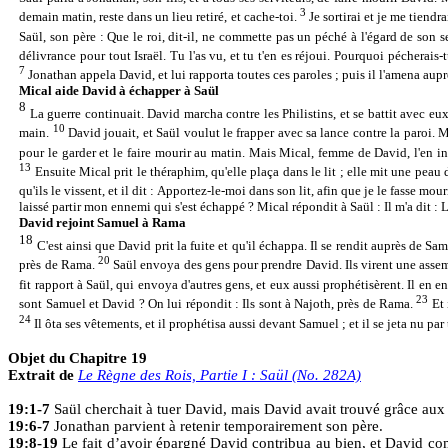
3
demain matin, reste dans un lieu retiré, et cache-toi.
Je sortirai et je me tiendr
Saül, son père : Que le roi, dit-il, ne commette pas un péché à l'égard de son s
délivrance pour tout Israël. Tu l'as vu, et tu t'en es réjoui. Pourquoi pécherais
7
Jonathan appela David, et lui rapporta toutes ces paroles ; puis il l'amena au
Mical aide David à échapper à Saül
8
La guerre continuait. David marcha contre les Philistins, et se battit avec eux 
10
main.
David jouait, et Saül voulut le frapper avec sa lance contre la paroi. M
pour le garder et le faire mourir au matin. Mais Mical, femme de David, l'en inf
13
Ensuite Mical prit le théraphim, qu'elle plaça dans le lit ; elle mit une peau
qu'ils le vissent, et il dit : Apportez-le-moi dans son lit, afin que je le fasse mour
laissé partir mon ennemi qui s'est échappé ? Mical répondit à Saül : Il m'a dit : La
David rejoint Samuel à Rama
18
C'est ainsi que David prit la fuite et qu'il échappa. Il se rendit auprès de S
20
près de Rama.
Saül envoya des gens pour prendre David. Ils virent une assemb
fit rapport à Saül, qui envoya d'autres gens, et eux aussi prophétisèrent. Il en 
23
sont Samuel et David ? On lui répondit : Ils sont à Najoth, près de Rama.
Et 
24
Il ôta ses vêtements, et il prophétisa aussi devant Samuel ; et il se jeta nu par 
Objet du Chapitre 19
Extrait de
Le Règne des Rois, Partie I : Saül (No. 282A)
19:1-7
Saül cherchait à tuer David, mais David avait trouvé grâce aux
19:6-7
Jonathan parvient à retenir temporairement son père.
19:8-19
Le fait d’avoir épargné David contribua au bien, et David comb