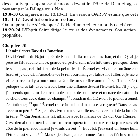
des esprits qui apparaissent encore devant le Trône de Dieu et agiss
passant par le Déluge sous Noé
19:8-10
Comparez avec 18:10-11. La version OARSV estime que cet inc
19:11-17 David fut contraint de fuir.
On lui permit de s’échapper à l’aide d’un oreiller en poils de chèvre.
19:20-24
L’Esprit Saint dirige le cours des événements. Son action 
prophétie.
Chapitre 20
L’amitié entre David et Jonathan
David s'enfuit de Najoth, près de Rama. Il alla trouver Jonathan, et dit : Qu'ai-
père ne fait aucune chose, grande ou petite, sans m'en informer ; pourquoi donc m
le sache pas ; cela lui ferait de la peine. Mais l'Éternel est vivant et ton âme est
lune, et je devrais m'asseoir avec le roi pour manger ; laisse-moi aller, et je me
7
ville, parce qu'il y a pour toute la famille un sacrifice annuel.
Et s'il dit : C'e
puisque tu as fait avec ton serviteur une alliance devant l'Éternel. Et, s'il y 
j'apprends que le mal est résolu de la part de mon père et menace de t'atteindr
12
sortirent tous deux dans les champs.
Jonathan dit à David : Je prends à témoin
13
t'en informer,
que l'Éternel traite Jonathan dans toute sa rigueur ! Dans le cas o
14
avec mon père !
Si je dois vivre encore, veuille user envers moi de la bonté d
16
la terre.
Car Jonathan a fait alliance avec la maison de David. Que l'Éterne
C'est demain la nouvelle lune ; on remarquera ton absence, car ta place sera v
21
côté de la pierre, comme si je visais un but.
Et voici, j'enverrai un jeune homme,
22
l'Éternel est vivant !
Mais si je dis au jeune homme : Voici, les flèches sont au-