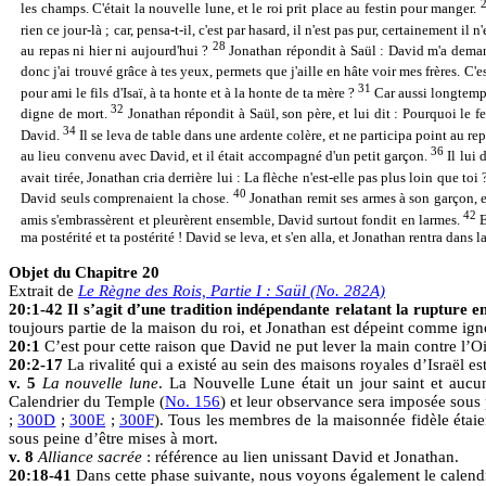
les champs. C'était la nouvelle lune, et le roi prit place au festin pour manger.
rien ce jour-là ; car, pensa-t-il, c'est par hasard, il n'est pas pur, certainement il n
28
au repas ni hier ni aujourd'hui ?
Jonathan répondit à Saül : David m'a deman
donc j'ai trouvé grâce à tes yeux, permets que j'aille en hâte voir mes frères. C'es
31
pour ami le fils d'Isaï, à ta honte et à la honte de ta mère ?
Car aussi longtemps 
32
digne de mort.
Jonathan répondit à Saül, son père, et lui dit : Pourquoi le fe
34
David.
Il se leva de table dans une ardente colère, et ne participa point au re
36
au lieu convenu avec David, et il était accompagné d'un petit garçon.
Il lui
avait tirée, Jonathan cria derrière lui : La flèche n'est-elle pas plus loin que toi
40
David seuls comprenaient la chose.
Jonathan remit ses armes à son garçon, et 
42
amis s'embrassèrent et pleurèrent ensemble, David surtout fondit en larmes.
E
ma postérité et ta postérité ! David se leva, et s'en alla, et Jonathan rentra dans la
Objet du Chapitre 20
Extrait de
Le Règne des Rois, Partie I : Saül (No. 282A)
20:1-42 Il s’agit d’une tradition indépendante relatant la rupture e
toujours partie de la maison du roi, et Jonathan est dépeint comme ig
20:1
C’est pour cette raison que David ne put lever la main contre l’Oi
20:2-17
La rivalité qui a existé au sein des maisons royales d’Israël e
v. 5
La nouvelle lune
. La Nouvelle Lune était un jour saint et aucu
Calendrier du Temple (
No. 156
) et leur observance sera imposée sous
;
300D
;
300E
;
300F
). Tous les membres de la maisonnée fidèle étaie
sous peine d’être mises à mort.
v. 8
Alliance sacrée
: référence au lien unissant David et Jonathan.
20:18-41
Dans cette phase suivante, nous voyons également le calend