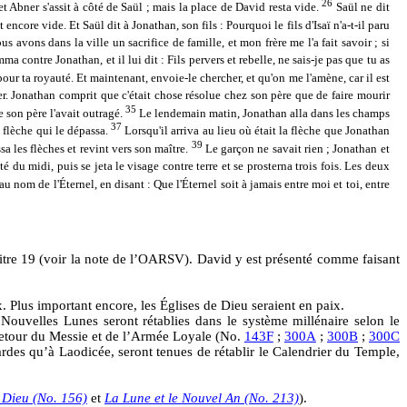
26
 et Abner s'assit à côté de Saül ; mais la place de David resta vide.
Saül ne dit
ncore vide. Et Saül dit à Jonathan, son fils : Pourquoi le fils d'Isaï n'a-t-il paru
nous avons dans la ville un sacrifice de famille, et mon frère me l'a fait savoir ; si
ma contre Jonathan, et il lui dit : Fils pervers et rebelle, ne sais-je pas que tu as
i pour ta royauté. Et maintenant, envoie-le chercher, et qu'on me l'amène, car il est
per. Jonathan comprit que c'était chose résolue chez son père que de faire mourir
35
e son père l'avait outragé.
Le lendemain matin, Jonathan alla dans les champs
37
e flèche qui le dépassa.
Lorsqu'il arriva au lieu où était la flèche que Jonathan
39
ssa les flèches et revint vers son maître.
Le garçon ne savait rien ; Jonathan et
 du midi, puis se jeta le visage contre terre et se prosterna trois fois. Les deux
u nom de l'Éternel, en disant : Que l'Éternel soit à jamais entre moi et toi, entre
apitre 19 (voir la note de l’OARSV). David y est présenté comme faisant
x. Plus important encore, les Églises de Dieu seraient en paix.
Nouvelles Lunes seront rétablies dans le système millénaire selon le
 retour du Messie et de l’Armée Loyale (No.
143F
;
300A
;
300B
;
300C
rdes qu’à Laodicée, seront tenues de rétablir le Calendrier du Temple,
 Dieu (No. 156)
et
La Lune et le Nouvel An (No. 213)
).