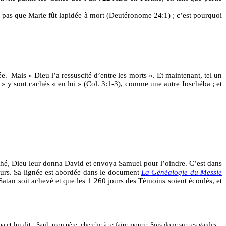
it pas que Marie fût lapidée à mort (Deutéronome 24:1) ; c’est pourquoi
ée.
Mais « Dieu l’a ressuscité d’entre les morts ». Et maintenant, tel un
s » y sont cachés « en lui » (Col. 3:1-3), comme une autre Joschéba ; et
éché, Dieu leur donna David et envoya Samuel pour l’oindre. C’est dans
jours. Sa lignée est abordée dans le document
La Généalogie du Messie
 Satan soit achevé et que les 1 260 jours des Témoins soient écoulés, et
ma et lui dit : Saül, mon père, cherche à te faire mourir. Sois donc sur tes gardes