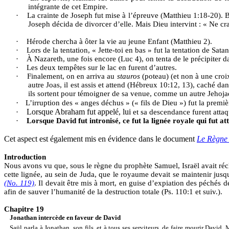
intégrante de cet Empire.
·
La crainte de Joseph fut mise à l’épreuve (Matthieu 1:18-20). B
Joseph décida de divorcer d’elle. Mais Dieu intervint : « Ne c
·
Hérode chercha à ôter la vie au jeune Enfant (Matthieu 2).
·
Lors de la tentation, « Jette-toi en bas » fut la tentation de Satan
·
À Nazareth, une fois encore (Luc 4), on tenta de le précipiter da
·
Les deux tempêtes sur le lac en furent d’autres.
·
Finalement, on en arriva au
stauros
(poteau) (et non à une croix)
autre Joas, il est assis et attend (Hébreux 10:12, 13), caché d
ils sortent pour témoigner de sa venue, comme un autre Jehoja
·
L’irruption des « anges déchus » (« fils de Dieu ») fut la première
Lorsque Abraham fut appelé, lui
·
et sa descendance furent attaq
·
Lorsque David fut intronisé, ce fut la lignée royale qui fut at
Cet aspect est également mis en évidence dans le document
Le Règne 
Introduction
Nous avons vu que, sous le règne du prophète Samuel, Israël avait réc
cette lignée, au sein de Juda, que le royaume devait se maintenir jusq
(No. 119)
. Il devait être mis à mort, en guise d’expiation des péchés 
afin de sauver l’humanité de la destruction totale (Ps. 110:1 et suiv.).
Chapitre 19
Jonathan intercède en faveur de David
Saül parla à Jonathan, son fils, et à tous ses serviteurs, de faire mourir David