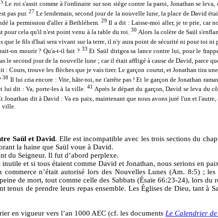
25
Le roi s'assit comme à l'ordinaire sur son siège contre la paroi, Jonathan se leva,
27
'est pas pur.
Le lendemain, second jour de la nouvelle lune, la place de David était e
29
dé la permission d'aller à Bethléhem.
Il a dit : Laisse-moi aller, je te prie, car 
30
t pour cela qu'il n'est point venu à la table du roi.
Alors la colère de Saül s'enflam
que le fils d'Isaï sera vivant sur la terre, il n'y aura point de sécurité ni pour toi n
33
rait-on mourir ? Qu'a-t-il fait ?
Et Saül dirigea sa lance contre lui, pour le frap
pas le second jour de la nouvelle lune ; car il était affligé à cause de David, parce qu
 dit : Cours, trouve les flèches que je vais tirer. Le garçon courut, et Jonathan tira un
38
 ?
Il lui cria encore : Vite, hâte-toi, ne t'arrête pas ! Et le garçon de Jonathan rama
41
lui dit : Va, porte-les à la ville.
Après le départ du garçon, David se leva du côté
t Jonathan dit à David : Va en paix, maintenant que nous avons juré l'un et l'autre, a
 ville.
ntre Saül et David
. Elle est incompatible avec les trois sections du ch
norant la haine que Saül voue à David.
nt du Seigneur. Il fut d’abord perplexe.
st inutile et si tous étaient comme David et Jonathan, nous serions en pai
n commerce n’était autorisé lors des Nouvelles Lunes (Am. 8:5) ; les 
 peine de mort, tout comme celle des Sabbats (Ésaïe 66:23-24), lors du
nt tenus de prendre leurs repas ensemble. Les Églises de Dieu, tant à Sa
rier en vigueur vers l’an 1000 AEC (cf. les documents
Le Calendrier de