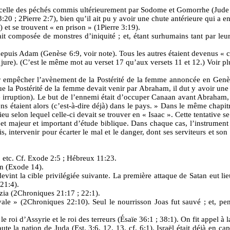
à celle des péchés commis ultérieurement par Sodome et Gomorrhe (Jude 
20 ; 2Pierre 2:7), bien qu’il ait pu y avoir une chute antérieure qui a en
) et se trouvent « en prison » (1Pierre 3:19).
it composée de monstres d’iniquité ; et, étant surhumains tant par leur 
 depuis Adam (Genèse 6:9, voir note). Tous les autres étaient devenus « 
 (de jure). (C’est le même mot au verset 17 qu’aux versets 11 et 12.) Voir 
r empêcher l’avènement de la Postérité de la femme annoncée en Genèse 
ue la Postérité de la femme devait venir par Abraham, il dut y avoir une 
e irruption). Le but de l’ennemi était d’occuper Canaan avant Abraham, e
 étaient alors (c’est-à-dire déjà) dans le pays. » Dans le même chapit
 selon lequel celle-ci devait se trouver en « Isaac ». Cette tentative se
ujet majeur et important d’étude biblique. Dans chaque cas, l’instrument
s, intervenir pour écarter le mal et le danger, dont ses serviteurs et s
, etc. Cf. Exode 2:5 ; Hébreux 11:23.
on (Exode 14).
evint la cible privilégiée suivante. La première attaque de Satan eut li
21:4).
zia (2Chroniques 21:17 ; 22:1).
le » (2Chroniques 22:10). Seul le nourrisson Joas fut sauvé ; et, pend
e roi d’Assyrie et le roi des terreurs (Ésaïe 36:1 ; 38:1). On fit appel à
ute la nation de Juda (Est. 3:6, 12, 13. cf. 6:1). Israël était déjà en c