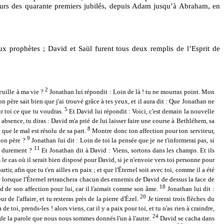
 cours des quarante premiers jubilés, depuis Adam jusqu’à Abraham, en
ux prophètes ; David et Saül furent tous deux remplis de l’Esprit de
2
veuille à ma vie ?
Jonathan lui répondit : Loin de là ! tu ne mourras point. Mon
n père sait bien que j'ai trouvé grâce à tes yeux, et il aura dit : Que Jonathan ne
5
ur toi ce que tu voudras.
Et David lui répondit : Voici, c'est demain la nouvelle
bsence, tu diras : David m'a prié de lui laisser faire une course à Bethléhem, sa
8
he que le mal est résolu de sa part.
Montre donc ton affection pour ton serviteur,
9
 ton père ?
Jonathan lui dit : Loin de toi la pensée que je ne t'informerai pas, si
11
it durement ?
Et Jonathan dit à David : Viens, sortons dans les champs. Et ils
le cas où il serait bien disposé pour David, si je n'envoie vers toi personne pour
rtir, afin que tu t'en ailles en paix ; et que l'Éternel soit avec toi, comme il a été
e lorsque l'Éternel retranchera chacun des ennemis de David de dessus la face de
18
d de son affection pour lui, car il l'aimait comme son âme.
Jonathan lui dit :
20
 de l'affaire, et tu resteras près de la pierre d'Ézel.
Je tirerai trois flèches du
de toi, prends-les ! alors viens, car il y a paix pour toi, et tu n'as rien à craindre,
24
 de la parole que nous nous sommes donnés l'un à l'autre.
David se cacha dans