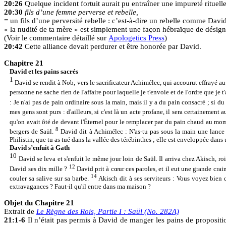
20:26
Quelque incident fortuit aurait pu entraîner une impureté rituell
20:30
fils d’une femme perverse et rebelle,
= un fils d’une perversité rebelle : c’est-à-dire un rebelle comme Davi
« la nudité de ta mère » est simplement une façon hébraïque de désig
(Voir le commentaire détaillé sur
Apologetics Press
)
20:42
Cette alliance devait perdurer et être honorée par David.
Chapitre 21
David et les pains sacrés
1
David se rendit à Nob, vers le sacrificateur Achimélec, qui accourut effrayé au-d
personne ne sache rien de l'affaire pour laquelle je t'envoie et de l'ordre que je 
: Je n'ai pas de pain ordinaire sous la main, mais il y a du pain consacré ; si 
mes gens sont purs : d'ailleurs, si c'est là un acte profane, il sera certainement 
qu'on avait ôté de devant l'Éternel pour le remplacer par du pain chaud au mom
8
bergers de Saül.
David dit à Achimélec : N'as-tu pas sous la main une lance 
Philistin, que tu as tué dans la vallée des térébinthes ; elle est enveloppée dans un
David s’enfuit à Gath
10
David se leva et s'enfuit le même jour loin de Saül. Il arriva chez Akisch, ro
12
David ses dix mille ?
David prit à cœur ces paroles, et il eut une grande crai
14
couler sa salive sur sa barbe.
Akisch dit à ses serviteurs : Vous voyez bie
extravagances ? Faut-il qu'il entre dans ma maison ?
Objet du Chapitre 21
Extrait de
Le Règne des Rois, Partie I : Saül (No. 282A)
21:1-6
Il n’était pas permis à David de manger les pains de propositi