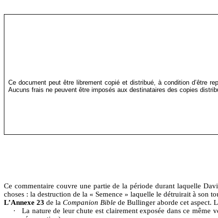
Ce document peut être librement copié et distribué, à condition d’être re
Aucuns frais ne peuvent être imposés aux destinataires des copies distribu
Ce commentaire couvre une partie de la période durant laquelle David 
choses : la destruction de la « Semence » laquelle le détruirait à son to
L’Annexe 23
de la
Companion Bible
de Bullinger aborde cet aspect.
L
·
La nature de leur chute est clairement exposée dans ce même ve