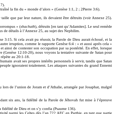
7).
traîné la fin du « monde d’alors » (Genèse 1:1, 2 ; 2Pierre 3:6).
taille que par leur nature, ils devaient être détruits (voir Annexe 25).
corrompus » (
shachath
), détruits [en tant qu’Adamites]. Le seul remède
plus de détails à l’Annexe 25, au sujet des Nephilim.
3:15. Si cela avait pu réussir, la Parole de Dieu aurait échoué, et la
autre irruption, comme le rapporte Genèse 6:4 : « et aussi après cela »
t ainsi de contester son occupation par sa postérité. En effet, lorsque
re (Genèse 12:10-20), nous voyons la tentative suivante de Satan pour
 répète au 20:1-18.
 humain avait ses propres intérêts personnels à servir, tandis que Satan
on peuple ignoraient totalement. Les attaques suivantes du grand Ennemi
eu lors de l’union de Joram et d’Athalie, arrangée par Josaphat, malgré
ant six ans, la fidélité de la Parole de Jéhovah fut mise à l’épreuve
 la fidélité de Dieu et on s’y confia (Psaume 136).
aptivité parmi les Celtes dès l’an 722 AEC en Parthie, en tant que partie