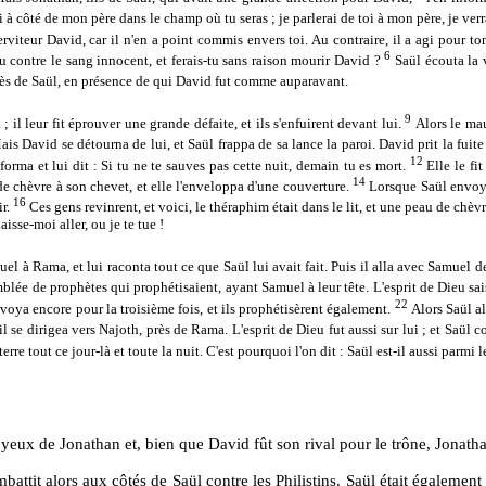
ai à côté de mon père dans le champ où tu seras ; je parlerai de toi à mon père, je verrai
erviteur David, car il n'en a point commis envers toi. Au contraire, il a agi pour to
6
-tu contre le sang innocent, et ferais-tu sans raison mourir David ?
Saül écouta la 
près de Saül, en présence de qui David fut comme auparavant.
9
; il leur fit éprouver une grande défaite, et ils s'enfuirent devant lui.
Alors le mau
ais David se détourna de lui, et Saül frappa de sa lance la paroi. David prit la fuit
12
orma et lui dit : Si tu ne te sauves pas cette nuit, demain tu es mort.
Elle le fi
14
 de chèvre à son chevet, et elle l'enveloppa d'une couverture.
Lorsque Saül envoya
16
ir.
Ces gens revinrent, et voici, le théraphim était dans le lit, et une peau de chèv
isse-moi aller, ou je te tue !
amuel à Rama, et lui raconta tout ce que Saül lui avait fait. Puis il alla avec Samuel
lée de prophètes qui prophétisaient, ayant Samuel à leur tête. L'esprit de Dieu sai
22
envoya encore pour la troisième fois, et ils prophétisèrent également.
Alors Saül a
il se dirigea vers Najoth, près de Rama. L'esprit de Dieu fut aussi sur lui ; et Saü
terre tout ce jour-là et toute la nuit. C'est pourquoi l'on dit : Saül est-il aussi parmi 
 yeux de Jonathan et, bien que David fût son rival pour le trône, Jonath
attit alors aux côtés de Saül contre les Philistins. Saül était égalemen