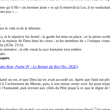
ien qu’il fût « un homme juste » et qu’il observât la Loi, il ne souhaita
rains pas »…
.
ns le vide et de le détruire.
, et le sépulcre fut fermé ; la garde fut mise en place ; et la pierre scell
ans la maison de Dieu dans les cieux ; et les membres de « l’unique corp
da (2Chr. 23:3).
 tentative ; et elle visait la race humaine tout entière.
ués.
taquée.
des Rois, Partie IV : Le Retour du Roi (No. 282E)
.
lamé un roi, et que Dieu lui en avait accordé un. Après que Saül eut p
u’à l’avènement du Messie, puis, à son retour, rester avec lui pour tou
de l’humanité, puis revenir aux côtés du Père jusqu’à ce que le règne de
2
. Mais Jonathan, fils de Saül, qui avait une grande affection pour David,
l'en infor