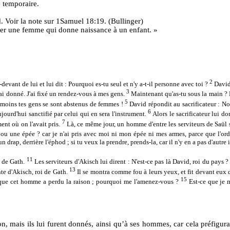
e temporaire.
d. Voir la note sur 1Samuel 18:19. (Bullinger)
ner une femme qui donne naissance à un enfant. »
2
evant de lui et lui dit : Pourquoi es-tu seul et n'y a-t-il personne avec toi ?
David
3
t'ai donné. J'ai fixé un rendez-vous à mes gens.
Maintenant qu'as-tu sous la main ? 
5
du moins tes gens se sont abstenus de femmes !
David répondit au sacrificateur : No
6
aujourd'hui sanctifié par celui qui en sera l'instrument.
Alors le sacrificateur lui d
7
ent où on l'avait pris.
Là, ce même jour, un homme d'entre les serviteurs de Saül 
ou une épée ? car je n'ai pris avec moi ni mon épée ni mes armes, parce que l'ordr
 drap, derrière l'éphod ; si tu veux la prendre, prends-la, car il n'y en a pas d'autre i
11
i de Gath.
Les serviteurs d'Akisch lui dirent : N'est-ce pas là David, roi du pays ?
13
nte d'Akisch, roi de Gath.
Il se montra comme fou à leurs yeux, et fit devant eux de
15
n que cet homme a perdu la raison ; pourquoi me l'amenez-vous ?
Est-ce que je 
on, mais ils lui furent donnés, ainsi qu’à ses hommes, car cela préfigur