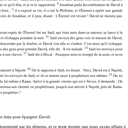
4
 ce qu'il dira, et je te le rapporterai.
Jonathan parla favorablement de David à
5
n bien ;
il a exposé sa vie, il a tué le Philistin, et l'Éternel a opéré une grande
voix de Jonathan, et il jura, disant : L'Éternel est vivant ! David ne mourra pas.
vais esprit de l'Éternel fut sur Saül, qui était assis dans sa maison, sa lance à la
11
e et s'échappa pendant la nuit.
Saül envoya des gens vers la maison de David,
t descendre par la fenêtre, et David s'en alla et s'enfuit. C'est ainsi qu'il échappa.
15
 des gens pour prendre David, elle dit : Il est malade.
Saül les renvoya pour
17
re à son chevet.
Saül dit à Mical : Pourquoi m'as-tu trompé de la sorte, et as-tu
19
 demeurer à Najoth.
On le rapporta à Saül, en disant : Voici, David est à Najoth,
21
sit les envoyés de Saül, et ils se mirent aussi à prophétiser eux-mêmes.
On en
lla lui-même à Rama. Arrivé à la grande citerne qui est à Sécou, il demanda : Où
l continua son chemin en prophétisant, jusqu'à son arrivée à Najoth, près de Rama.
les prophètes ?
an lutta pour épargner David.
t tourmenté par les démons, et ce texte montre que nous avons affaire à