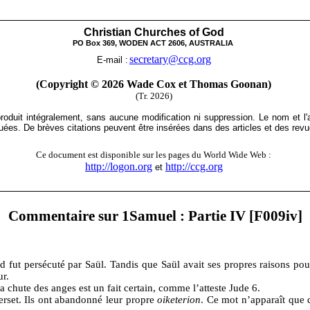
Christian Churches of God
PO Box 369, WODEN ACT 2606, AUSTRALIA
secretary@ccg.org
E-mail :
(Copyright © 2026 Wade Cox et Thomas Goonan)
(Tr. 2026)
produit intégralement, sans aucune modification ni suppression. Le nom et l'a
ées. De brèves citations peuvent être insérées dans des articles et des revue
Ce document est disponible sur les pages du World Wide Web :
http://logon.org
http://ccg.org
et
Commentaire sur 1Samuel : Partie IV [F009iv]
fut persécuté par Saül. Tandis que Saül avait ses propres raisons pour
ur.
a chute des anges est un fait certain, comme l’atteste Jude 6.
rset. Ils ont abandonné leur propre
oiketerion
. Ce mot n’apparaît que d