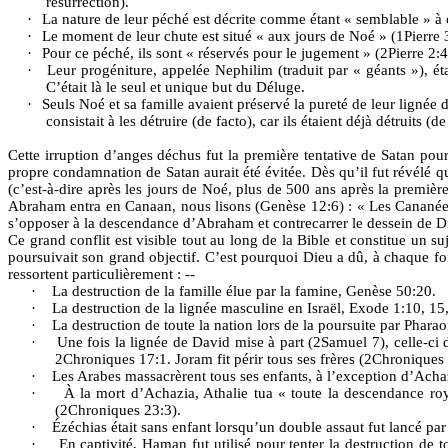
résurrection).
·
La nature de leur péché est décrite comme étant « semblable » 
·
Le moment de leur chute est situé « aux jours de Noé » (1Pierre 3:
·
Pour ce péché, ils sont « réservés pour le jugement » (2Pierre 2:4
·
Leur progéniture, appelée Nephilim (traduit par « géants »), éta
C’était là le seul et unique but du Déluge.
·
Seuls Noé et sa famille avaient préservé la pureté de leur lignée
consistait à les détruire (de facto), car ils étaient déjà détruits
Cette irruption d’anges déchus fut la première tentative de Satan pou
propre condamnation de Satan aurait été évitée. Dès qu’il fut révélé q
(c’est-à-dire après les jours de Noé, plus de 500 ans après la premièr
Abraham entra en Canaan, nous lisons (Genèse 12:6) : « Les Cananéens
s’opposer à la descendance d’Abraham et contrecarrer le dessein de Dieu
Ce grand conflit est visible tout au long de la Bible et constitue un s
poursuivait son grand objectif. C’est pourquoi Dieu a dû, à chaque foi
ressortent particulièrement : --
·
La destruction de la famille élue par la famine, Genèse 50:20.
·
La destruction de la lignée masculine en Israël, Exode 1:10, 15
·
La destruction de toute la nation lors de la poursuite par Phara
·
Une fois la lignée de David mise à part (2Samuel 7), celle-ci d
2Chroniques 17:1. Joram fit périr tous ses frères (2Chroniques 
·
Les Arabes massacrèrent tous ses enfants, à l’exception d’Acha
·
À la mort d’Achazia, Athalie tua « toute la descendance roya
(2Chroniques 23:3).
·
Ézéchias était sans enfant lorsqu’un double assaut fut lancé par l
·
En captivité, Haman fut utilisé pour tenter la destruction de to